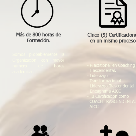
Más de 800 horas de
Cinco (5) Certificacion
Formación.
en un mismo proceso
Somos probablemente la
Organización con mayor
- Practitioner en Coachin
número de horas
Trascendental.
académicas.
- Liderazgo
Transformacional.
- Liderazgo Trascendental
- Eneagrama AICC
- Tu Certificación como
COACH TRASCENDENTA
AICC.