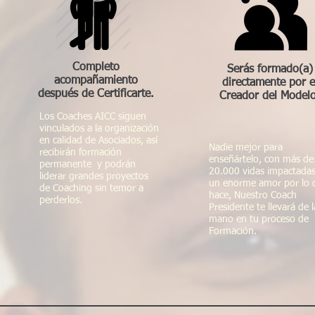
Completo
Serás formado(a)
acompañamiento
directamente por e
después de Certificarte.
Creador del Modelo
Los Coaches AICC siguen
vinculados a la organización
en calidad de Asociados, así
Nadie mejor para
recibirán formación
enseñártelo, con más de
permanente y podrán
20.000 vidas impactadas
liderar grandes proyectos
un enorme amor por lo 
de Coaching sin temor a
hace, Nuestro Coach
perderlos.
Presidente te llevará de l
mano en tu proceso de
Formación.