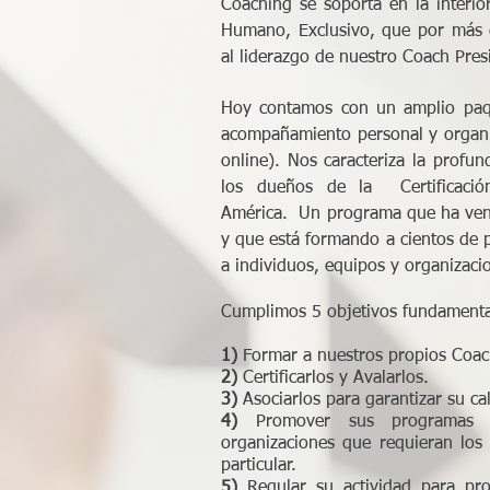
Coaching se soporta en la interio
Humano, Exclusivo, que por más 
al liderazgo de nuestro Coach Pres
Hoy contamos con un amplio paqu
acompañamiento personal y organiz
online). Nos caracteriza la profun
los dueños de la Certificaci
América. Un programa que ha veni
y que está formando a cientos de 
a individuos, equipos y organizaci
Cumplimos 5 objetivos fundamenta
1)
Formar a nuestros propios Coac
2)
Certificarlos y Avalarlos.
3)
Asociarlos para garantizar su ca
4)
Promover sus programas a
organizaciones que requieran los 
particular.
5)
Regular su actividad para prot