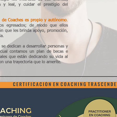
 y leal, y cuidar el prestigio del
ón de Coaches es propio y autónomo
.
os egresados; de modo que ellos
ón que les brinda apoyo, promoción,
da.
e dedican a desarrollar personas y
o cual contamos un plan de becas e
nales que están dedicando su vida al
n una trayectoria que lo ameríte.