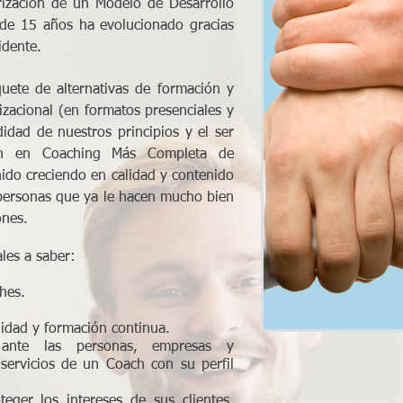
rización de un Modelo de Desarrollo
de 15 años ha evolucionado gracias
idente.
ete de alternativas de formación y
acional (en formatos presenciales y
didad de nuestros principios y el ser
ón en Coaching Más Completa de
do creciendo en calidad y contenido
personas que ya le hacen mucho bien
ones.
les a saber:
hes.
lidad y formación continua.
nte las personas, empresas y
servicios de un Coach con su perfil
eger los intereses de sus clientes,