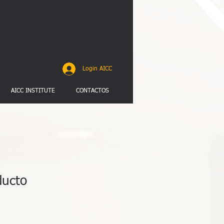
Login AICC
AICC INSTITUTE
CONTACTOS
ducto
9