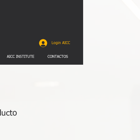
Login AICC
AICC INSTITUTE
CONTACTOS
ducto
1