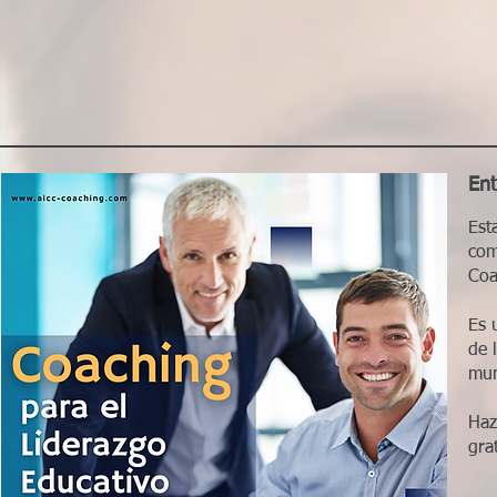
Ent
Est
com
Coa
Es 
de 
mun
Haz
gra