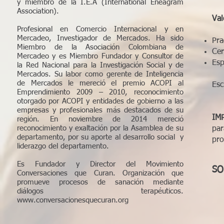
y miembro de la I.E.A (International Eneagram
Association).
Val
Profesional en Comercio Internacional y en
Mercadeo, Investigador de Mercados. Ha sido
Pra
Miembro de la Asociación Colombiana de
Cer
Mercadeo y es Miembro Fundador y Consultor de
Esp
la Red Nacional para la Investigación Social y de
Mercados. Su labor como gerente de Inteligencia
de Mercados le mereció el premio ACOPI al
Esc
Emprendimiento 2009 – 2010, reconocimiento
otorgado por ACOPI y entidades de gobierno a las
empresas y profesionales más destacados de su
IM
región. En noviembre de 2014 mereció
reconocimiento y exaltación por la Asamblea de su
par
departamento, por su aporte al desarrollo social y
pr
liderazgo del departamento.
Es Fundador y Director del Movimiento
SO
Conversaciones que Curan. Organización que
promueve procesos de sanación mediante
diálogos terapéuticos.
www.conversacionesquecuran.org