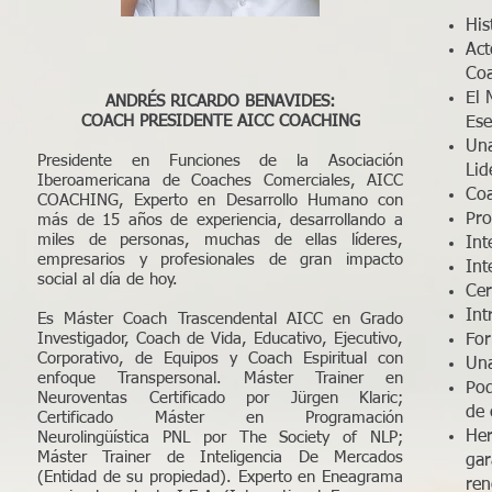
His
Act
Coa
El 
ANDRÉS RICARDO BENAVIDES:
COACH PRESIDENTE AICC COACHING
Ese
Una
Presidente en Funciones de la Asociación
Lid
Iberoamericana de Coaches Comerciales, AICC
Coa
COACHING, Experto en Desarrollo Humano con
Pro
más de 15 años de experiencia, desarrollando a
miles de personas, muchas de ellas líderes,
Int
empresarios y profesionales de gran impacto
Int
social al día de hoy.
Cer
Int
Es Máster Coach Trascendental AICC en Grado
Investigador, Coach de Vida, Educativo, Ejecutivo,
For
Corporativo, de Equipos y Coach Espiritual con
Una
enfoque Transpersonal. Máster Trainer en
Pod
Neuroventas Certificado por Jürgen Klaric;
de 
Certificado Máster en Programación
Her
Neurolingüística PNL por The Society of NLP;
Máster Trainer de Inteligencia De Mercados
gar
(Entidad de su propiedad). Experto en Eneagrama
ren