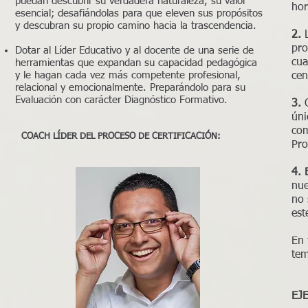
puedan descubrir su verdadera naturaleza, su valor
hor
esencial; desafiándolas para que eleven sus propósitos
y descubran su propio camino hacia la trascendencia.
2.
pro
Dotar al Líder Educativo y al docente de una serie de
cua
herramientas que expandan su capacidad pedagógica
y le hagan cada vez más competente profesional,
cen
relacional y emocionalmente. Preparándolo para su
Evaluación con carácter Diagnóstico Formativo.
3.
úni
com
COACH LÍDER DEL PROCESO DE CERTIFICACIÓN:
Pro
4. 
nue
no 
est
En 
tem
EJ